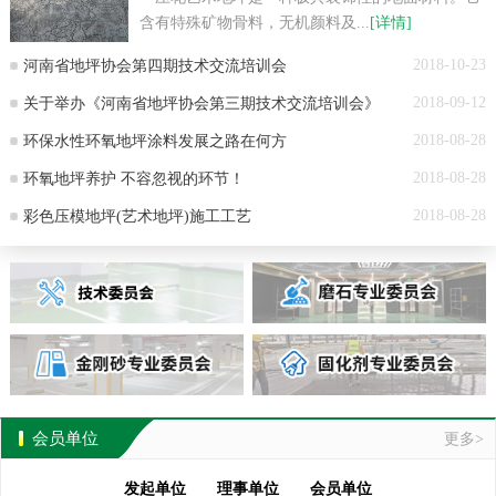
A011
河南中通交通设施有限公司
含有特殊矿物骨料，无机颜料及...
[详情]
A010
夏阳新材料（郑州）有限公司
2018-10-23
河南省地坪协会第四期技术交流培训会
A009
河南海久实业有限公司
2018-09-12
关于举办《河南省地坪协会第三期技术交流培训会》
A008
新乡宇仁化学有限公司
2018-08-28
环保水性环氧地坪涂料发展之路在何方
通知
A007
郑州宝大新材料科技有限公司
2018-08-28
环氧地坪养护 不容忽视的环节！
A006
河南大唐地坪有限公司
2018-08-28
彩色压模地坪(艺术地坪)施工工艺
A005
郑州苏商装饰工程有限公司
A003
河南省贝卡建筑工程有限公司
A002
河南大广建材有限公司
A001
河南康太实业有限公司
河南中诚建筑工程有限公司
郑州大力装饰工程有限公司
会员单位
更多>
郑州弘特建筑技术工程有限公司
发起单位
理事单位
会员单位