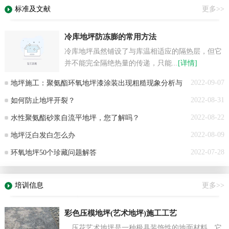
标准及文献
更多>>
冷库地坪防冻膨的常用方法
冷库地坪虽然铺设了与库温相适应的隔热层，但它
并不能完全隔绝热量的传递，只能...
[详情]
2022-09-07
地坪施工：聚氨酯环氧地坪漆涂装出现粗糙现象分析与
C148
上海雅牧机械科技有限公司
2022-08-31
如何防止地坪开裂？
解决方案
A019
新时代郑州守国建材有限公司
2022-08-22
水性聚氨酯砂浆自流平地坪，您了解吗？
A018
河南亲帮建筑工程有限公司
2022-08-09
地坪泛白发白怎么办
A017
河南三棵树地坪材料有限公司
2022-07-28
环氧地坪50个珍藏问题解答
A016
河南九八五建筑装饰有限公司
A015
河南瑞卿实业有限公司
培训信息
更多>>
A013
郑州市钰亿豪环保工程有限公司
A012
河南三胜涂装材料有限公司
彩色压模地坪(艺术地坪)施工工艺
压花艺术地坪是一种极具装饰性的地面材料。它