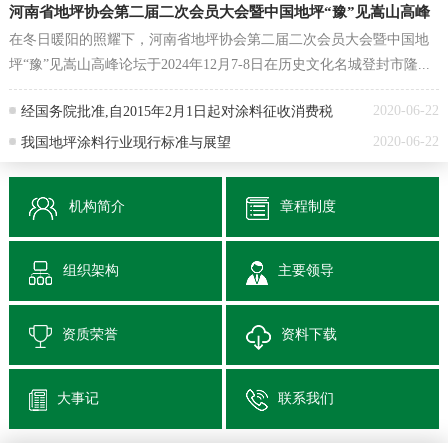
河南省地坪协会第二届二次会员大会暨中国地坪“豫”见嵩山高峰
在冬日暖阳的照耀下，河南省地坪协会第二届二次会员大会暨中国地
论坛成功举办
坪“豫”见嵩山高峰论坛于2024年12月7-8日在历史文化名城登封市隆...
[详情]
2020-06-22
经国务院批准,自2015年2月1日起对涂料征收消费税
2020-06-22
我国地坪涂料行业现行标准与展望
机构简介
章程制度
组织架构
主要领导
资质荣誉
资料下载
大事记
联系我们