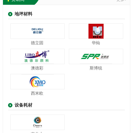
C268
柘城县众浩建筑材料有限公司
地坪材料
C267
河南省梦美建筑工程有限公司
C266
河南占领建筑劳务有限公司
C265
郑州聚合缘新材料科技有限公司
德立固
华灿
C263
郑州伟瑞建筑工程有限公司
C262
河南联典实业有限公司
C261
河南艾勒维特涂料有限公司
澳德彩
斯博锐
C260
河南崔盈建筑工程有限公司
C258
郑州贝利金刚石工具有限公司
西米欧
C257
《中国地坪》杂志
设备耗材
C255
个人会员（杨青）
C253
中晶工程材料（信阳）有限公司
C252
柘城县恒远金刚石制品有限公司