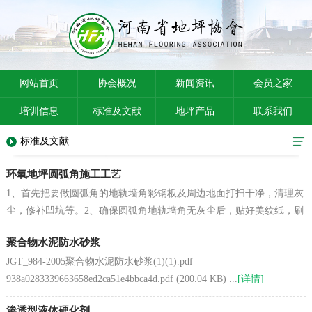
网站首页
协会概况
新闻资讯
会员之家
培训信息
标准及文献
地坪产品
联系我们
标准及文献
环氧地坪圆弧角施工工艺
1、首先把要做圆弧角的地轨墙角彩钢板及周边地面打扫干净，清理灰
尘，修补凹坑等。2、确保圆弧角地轨墙角无灰尘后，贴好美纹纸，刷
上底涂（底涂切忌弄到墙板上），底涂后把搅拌均匀的环氧...
[详情]
聚合物水泥防水砂浆
JGT_984-2005聚合物水泥防水砂浆(1)(1).pdf
938a0283339663658ed2ca51e4bbca4d.pdf (200.04 KB) ...
[详情]
渗透型液体硬化剂